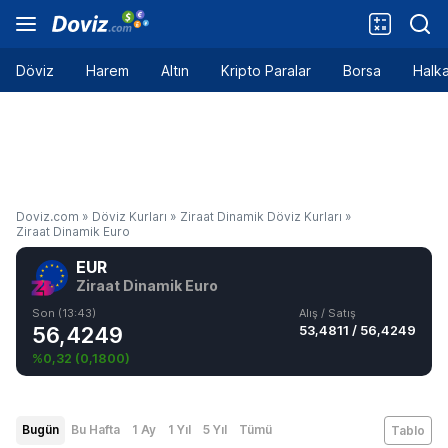
Döviz
Harem
Altın
Kripto Paralar
Borsa
Halka
Doviz.com
»
Döviz Kurları
»
Ziraat Dinamik Döviz Kurları
»
Ziraat Dinamik Euro
EUR
Ziraat Dinamik Euro
Son (13:43)
Alış / Satış
56,4249
53,4811
/
56,4249
%0,32
(
0,1800
)
Bugün
Bu Hafta
1 Ay
1 Yıl
5 Yıl
Tümü
Tablo