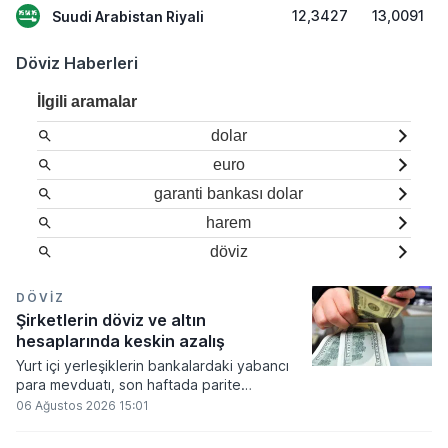
12,3427
13,0091
Suudi Arabistan Riyali
Döviz Haberleri
İlgili aramalar
dolar
euro
garanti bankası dolar
harem
döviz
DÖVIZ
Şirketlerin döviz ve altın
hesaplarında keskin azalış
Yurt içi yerleşiklerin bankalardaki yabancı
para mevduatı, son haftada parite
etkisinden arındırılmış verilerle 3 milyar 548
06 Ağustos 2026 15:01
milyon dolar tutarında gerileme kaydetti.
Parite etkisi dahil edildiğinde ise hesapların