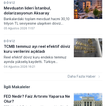
toplam büyüklüğü 223 milyar 80 milyon
DÖVIZ
dolar seviyesinden 220 milyar 346 milyon
Mevduatın lideri İstanbul,
dolar seviyesine indi.
dolarizasyonun Aksaray
Bankalardaki toplam mevduat hacmi 30,10
trilyon TL seviyesine ulaşırken döviz
mevduatlarının illere göre dağılımı netlik
05 Ağustos 2026 11:57
kazandı. Türkiye genelinde döviz
mevduatının toplam içindeki payı yüzde
37,92 olarak kaydedilirken İstanbul ve
DÖVIZ
Ankara gibi büyük metropoller döviz
TCMB temmuz ayı reel efektif döviz
birikiminde liderliğini sürdürdü.
kuru verilerini açıkladı
Reel efektif döviz kuru endeksi temmuz
ayında yükseliş kaydetti. Türkiye
Cumhuriyet Merkez Bankası tarafından
04 Ağustos 2026 16:21
paylaşılan verilere göre yurt içi
enflasyondaki artış endeksi yukarı
Daha Fazla Haber
çekerken, nominal kur ve dünya
enflasyonundaki değişimler bu yükselişi
İlgili Makaleler
sınırlayan temel unsurlar oldu.
FED Nedir? Faiz Artırımı Yaparsa Ne
Olur?