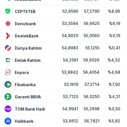
52,6590
57,3790
%8,96
CEPTETEB
53,3594
56,6625
%6,19
Denizbank
54,9020
55,0060
%0,19
DestekBank
54,8983
55,1255
%0,41
Dünya Katılım
54,2561
56,6026
%4,32
Emlak Katılım
53,8842
56,4054
%4,68
Enpara
53,1619
57,3714
%7,92
Fibabanka
53,7120
56,0250
%4,31
Garanti BBVA
54,9941
55,2698
%0,50
TOM Bank Hadi
53,6612
56,7821
%5,82
Halkbank