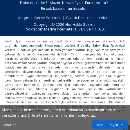
Dolar ne kadar?
Mazot, benzin fiyatı
Euro kaç lira?
En çok kazandıran hisseler
İletişim
Çerez Politikası
Gizlilik Politikası
KVKK
Copyright © 2026 Her Hakkı Saklıdır.
Noktacom Medya İnternet Hiz. San. ve Tic. A.Ş.
Yasal Uyarı: Piyasa verileri Forinvest Yazılım ve Teknolojileri Hizmetleri A.Ş.
tarafından sağlanmaktadır. Hisse senedi verileri 15 dakika, Tahvil-Bono-Repo özet
verileri 15 dakika gecikmelidir. Burada yer alan yatırım bilgi, yorum ve tavsiyeleri
yatırım danışmanlığı kapsamında değildir. Yatırım danışmanlığı hizmeti; aracı
kurumlar, portföy yönetim şirketleri, mevduat kabul etmeyen bankalar ile müşteri
arasında imzalanacak yatırım danışmanlığı sözleşmesi çerçevesinde sunulmaktadır.
Burada yer alan yorum ve tavsiyeler, yorum ve tavsiyede bulunanların kişisel
görüşlerine dayanmaktadır. Bu görüşler mali durumunuz ile risk ve getiri
tercihlerinize uygun olmayabilir. Bu nedenle, sadece burada yer alan bilgilere
dayanılarak yatırım kararı verilmesi beklentilerinize uygun sonuçlar doğurmayabilir.
Gerek site üzerindeki, gerekse site için kullanılan kaynaklardaki hata ve
eksikliklerden ve sitedeki bilgilerin kullanılması sonucunda yatırımcıların
uğrayabilecekleri doğrudan ve/veya dolaylı zararlardan, kar yoksunluğundan,
manevi zararlardan ve üçüncü kişilerin uğrayabileceği zararlardan Noktacom Medya
İnternet Hizmetleri San. ve Tic. A.Ş hiçbir şekilde sorumlu tutulamaz. BİST isim ve
logosu "Koruma Marka Belgesi" altında korunmakta olup izinsiz kullanılamaz, iktibas
Size daha iyi hizmet sunmak, içerik ve reklamları kişiselleştirmek için
edilemez, değiştirilemez. BİST ismi altında açıklanan tüm bilgilerin telif hakları
çerezler aracılığı ile internet tarama verileri topluyoruz.
tamamen BİST'e ait olup, tekrar yayınlanamaz.
Ayarlar
Kabul Ediyorum
X