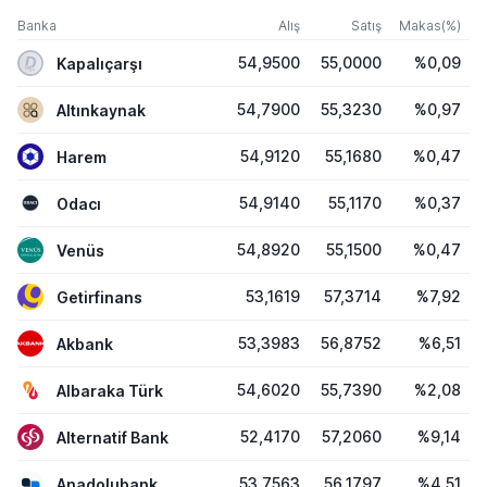
Banka
Alış
Satış
Makas(%)
54,9500
55,0000
%0,09
Kapalıçarşı
54,7900
55,3230
%0,97
Altınkaynak
54,9120
55,1680
%0,47
Harem
54,9140
55,1170
%0,37
Odacı
54,8920
55,1500
%0,47
Venüs
53,1619
57,3714
%7,92
Getirfinans
53,3983
56,8752
%6,51
Akbank
54,6020
55,7390
%2,08
Albaraka Türk
52,4170
57,2060
%9,14
Alternatif Bank
53,7563
56,1797
%4,51
Anadolubank