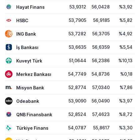
53,9312
56,0428
%3,92
Hayat Finans
53,7905
56,9185
%5,82
HSBC
53,7282
56,3705
%4,92
ING Bank
53,6635
56,6359
%5,54
İş Bankası
51,0644
56,2386
%10,13
Kuveyt Türk
54,7749
54,8736
%0,18
Merkez Bankası
52,8774
57,0340
%7,86
Misyon Bank
53,9090
56,0490
%3,97
Odeabank
52,8524
57,4623
%8,72
QNB Finansbank
54,0787
55,8617
%3,30
Türkiye Finans