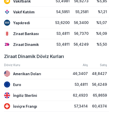
53,4981
56,6273
%5,85
Vakıfbank
54,5951
55,2581
%1,21
Vakıf Katılım
53,6200
56,3400
%5,07
Yapıkredi
53,4811
56,7370
%6,09
Ziraat Bankası
53,4811
56,4249
%5,50
Ziraat Dinamik
Ziraat Dinamik Döviz Kurları
Döviz Kuru
Alış
Satış
46,3407
48,8427
Amerikan Doları
53,4811
56,4249
Euro
62,4920
65,8659
İngiliz Sterlini
57,3414
60,4374
İsviçre Frangı